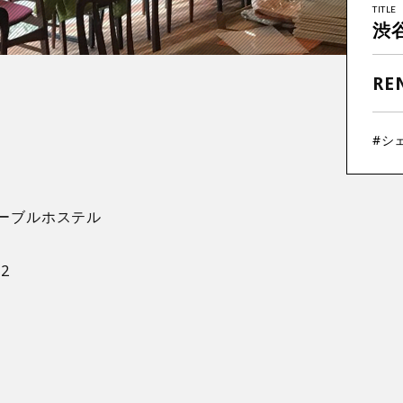
TITLE
渋
RE
#シ
ーブルホステル
2